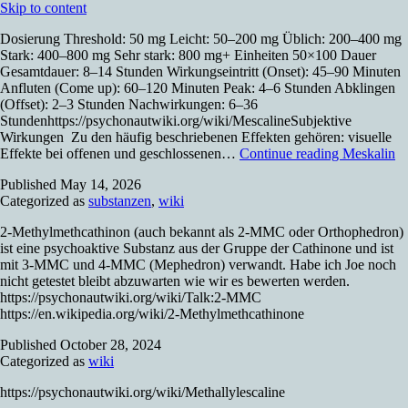
Skip to content
Dosierung Threshold: 50 mg Leicht: 50–200 mg Üblich: 200–400 mg
Stark: 400–800 mg Sehr stark: 800 mg+ Einheiten 50×100 Dauer
Gesamtdauer: 8–14 Stunden Wirkungseintritt (Onset): 45–90 Minuten
Anfluten (Come up): 60–120 Minuten Peak: 4–6 Stunden Abklingen
(Offset): 2–3 Stunden Nachwirkungen: 6–36
Stundenhttps://psychonautwiki.org/wiki/MescalineSubjektive
Wirkungen Zu den häufig beschriebenen Effekten gehören: visuelle
Effekte bei offenen und geschlossenen…
Continue reading
Meskalin
Published
May 14, 2026
Categorized as
substanzen
,
wiki
2-Methylmethcathinon (auch bekannt als 2-MMC oder Orthophedron)
ist eine psychoaktive Substanz aus der Gruppe der Cathinone und ist
mit 3-MMC und 4-MMC (Mephedron) verwandt. Habe ich Joe noch
nicht getestet bleibt abzuwarten wie wir es bewerten werden.
https://psychonautwiki.org/wiki/Talk:2-MMC
https://en.wikipedia.org/wiki/2-Methylmethcathinone
Published
October 28, 2024
Categorized as
wiki
https://psychonautwiki.org/wiki/Methallylescaline