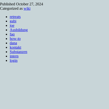
Published
October 27, 2024
Categorized as
wiki
retreats
gabi
joe
Ausbildung
faq
how-to
dana
kontakt
Substanzen
intern
login