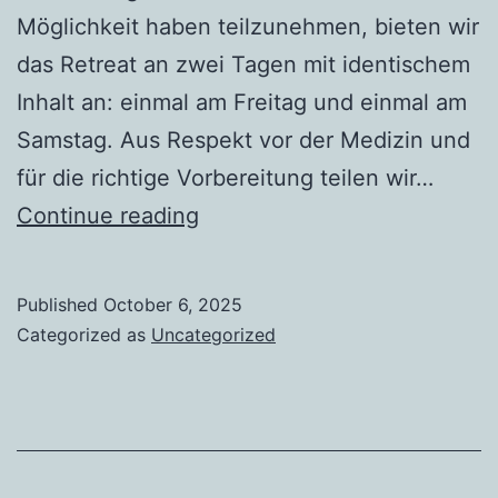
Möglichkeit haben teilzunehmen, bieten wir
das Retreat an zwei Tagen mit identischem
Inhalt an: einmal am Freitag und einmal am
Samstag. Aus Respekt vor der Medizin und
für die richtige Vorbereitung teilen wir…
2025,
Continue reading
28
NOV
Published
October 6, 2025
Rereat
Categorized as
Uncategorized
in
Wien